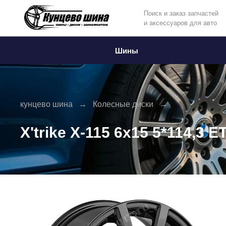
Поиск и заказ запчастей
и аксессуаров для авто
Информация
Фото товара
Шины
кунцево шина
Колесные диски
X'trike X-115 6x15 5*114,3 E