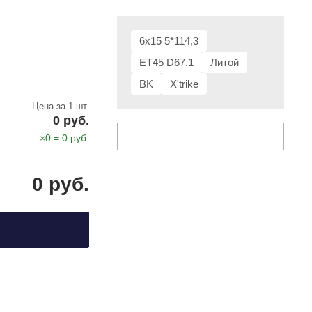
6x15 5*114,3
ET45 D67.1
Литой
BK
X'trike
Цена за 1 шт.
0
руб.
×
0
=
0
руб.
0
руб.