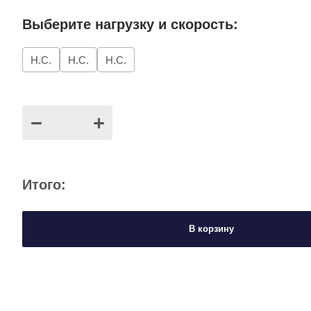
Выберите нагрузку и скорость:
Н.С.
Н.С.
Н.С.
−
+
Итого:
В корзину