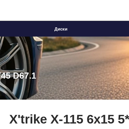
Диски
T45 D67.1
X'trike X-115 6x15 5