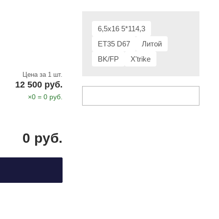
6,5x16 5*114,3
ET35 D67
Литой
BK/FP
X'trike
Цена за 1 шт.
12 500 руб.
×
0
=
0
руб.
0
руб.