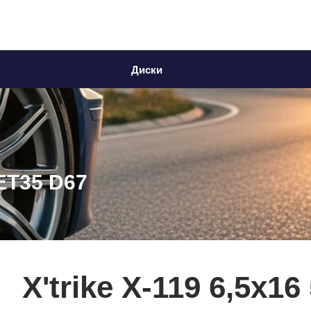
Диски
 ET35 D67
X'trike X-119 6,5x16