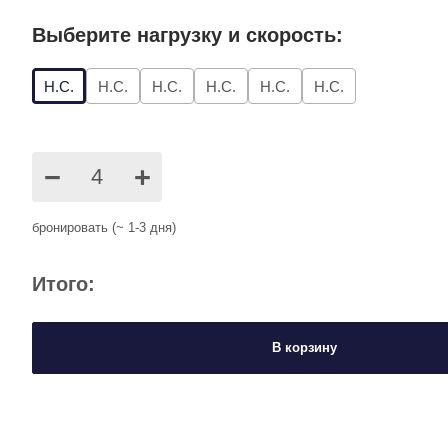
Выберите нагрузку и скорость:
Н.С.
Н.С.
Н.С.
Н.С.
Н.С.
Н.С.
−
+
бронировать (~ 1-3 дня)
Итого:
В корзину