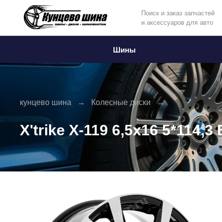
Поиск и заказ запчастей
и аксессуаров для авто
Информация
Фото товара
Шины
кунцево шина
Колесные диски
X'trike X-119 6,5x16 5*114,3