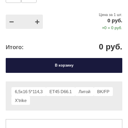
Цена за 1 шт.
−
+
0
руб.
×
0
=
0
руб.
0
руб.
Итого:
В корзину
6,5x16 5*114,3
ET45 D66.1
Литой
BK/FP
X'trike