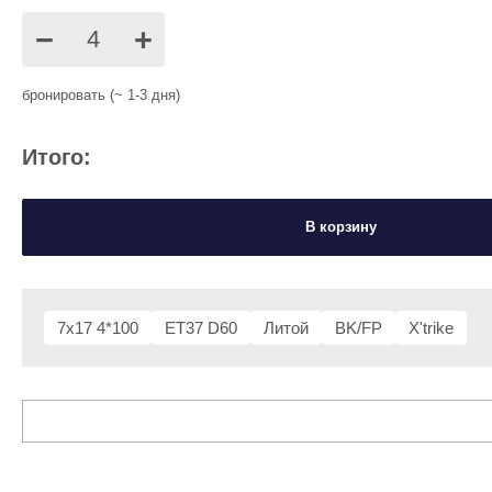
−
+
бронировать (~ 1-3 дня)
Итого:
В корзину
7x17 4*100
ET37 D60
Литой
BK/FP
X'trike