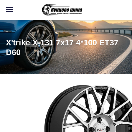
Информация
Фото товара
X'trike X-131 7x17 4*100 ET37
D60