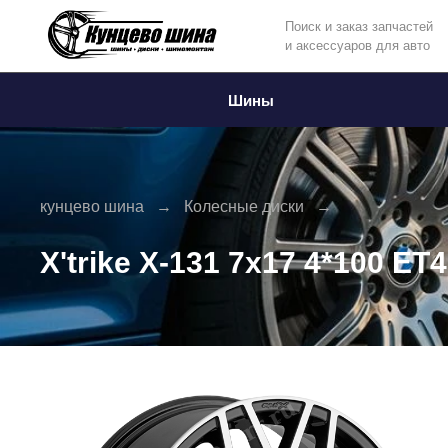
Поиск и заказ запчастей
и аксессуаров для авто
Информация
Фото товара
Шины
кунцево шина
Колесные диски
X'trike X-131 7x17 4*100 ET