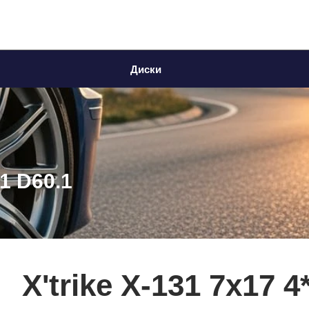
Диски
41 D60.1
X'trike X-131 7x17 