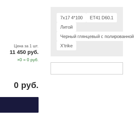
7x17 4*100
ET41 D60.1
Литой
Черный глянцевый с полированной
X'trike
Цена за 1 шт.
11 450 руб.
×
0
=
0
руб.
0
руб.