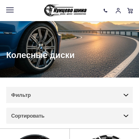
Информация
Фото товара
Фильтр
Колесные диски
Доступность
в наличии (~ 5 минут)
со склада (~ 40 минут)
Фильтр
с терминала (~ 1-2 часа)
бронировать (~ 1-3 дня)
под заказ (~ неделя)
Сортировать
не важно