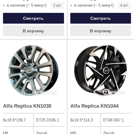
в наличии (~ 5 минут)
в наличии (~ 5 минут)
2 шт.
4 шт.
Смотреть
Смотреть
В корзину
В корзину
Alfa Replica KN1038
Alfa Replica KN1044
8x18 6*139,7
ET25 D106.1
8x19 5*114,3
ET48 D67.1
HB
Литой
MB
Литой