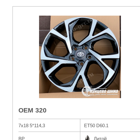
OEM 320
7x18 5*114,3
ET50 D60.1
BP
Литой