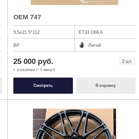
OEM 747
9,5x21 5*112
ET33 D66.6
BP
Литой
25 000 руб.
2 шт.
в наличии (~ 5 минут)
Смотреть
В корзину