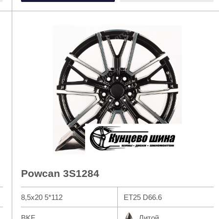
ажите размер:
25/45R17
245/40R17
Powcan 3S1284
8,5x20 5*112
ET25 D66.6
BKF
Литой