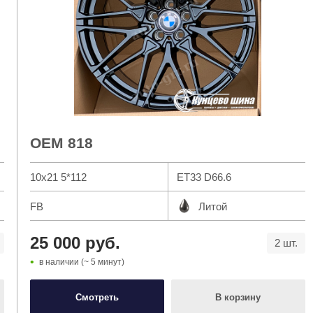
OEM 818
10x21 5*112
ET33 D66.6
ачала
задняя
ось. Выберите диаметр:
FB
Литой
25 000 руб.
2 шт.
14
15
16
17
18
19
в наличии (~ 5 минут)
Смотреть
В корзину
20
21
22
23
24