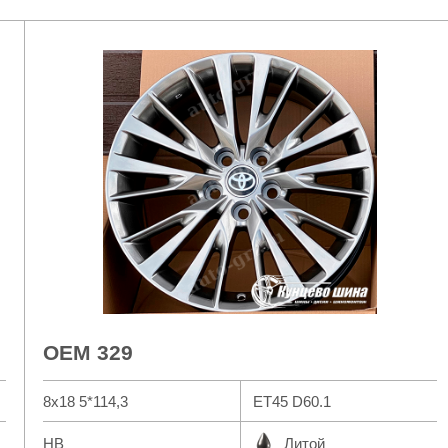
OEM 329
8x18 5*114,3
ET45 D60.1
HB
Литой