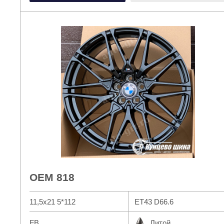
Ук
2
OEM 818
11,5x21 5*112
ET43 D66.6
FB
Литой