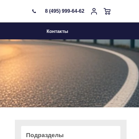
8 (495) 999-64-62
Фильтр
Контакты
Доступность
в наличии (~ 5 минут)
со склада (~ 40 минут)
с терминала (~ 1-2 часа)
бронировать (~ 1-3 дня)
под заказ (~ неделя)
не важно
Подразделы