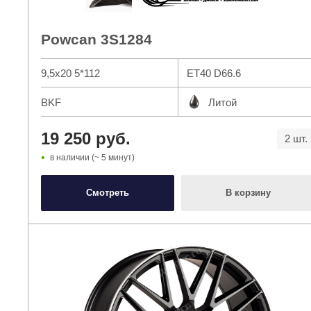
Powcan 3S1284
9,5x20 5*112
ET40 D66.6
BKF
Литой
19 250 руб.
2 шт.
в наличии (~ 5 минут)
Смотреть
В корзину