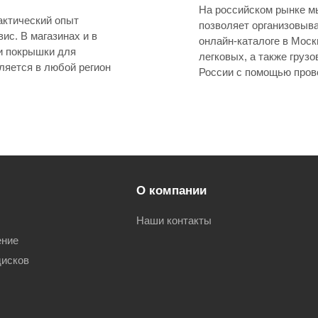
На российском рынке мы
актический опыт
позволяет организовывать для клиентов безупречный сервис
онлайн-каталоге в Мос
и покрышки для
легковых, а также грузовых машин. Их доставка осуществляется в л
России с помощью пров
О компании
Наши контакты
ение
дисков