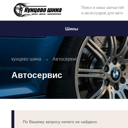
Поиск и заказ запчастей
и аксессуаров для авто
Информация
Фото товара
Шины
кунцево шина
Автосервис
Автосервис
По Вашему запросу ничего не найдено.