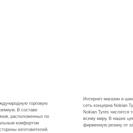
Интернет-магазин и ши
еждународную торговую
сеть концерна Nokian Tyres, реализующего шины класса премиум
Nokian Tyres числятся
инов, расположенных по
всему миру. В наших центрах можно приобрести с максимальным комфортом
фирменную резину от з
стороны изготовителей.